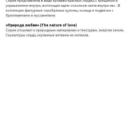
Cерия представлена в виде кроваво-красных сердец с трещиной и
украшениями внутри, воплощая идею осколков света внутри нас . В
коллекции фактурные серебряные кулоны, кольца и подвески с
бриллиантами и муссанитами.
«Природа любви» (The nature of love)
Cерия отсылает к природным материалам и текстурам, энергии земли.
Скульптуры сердц окутанные ветками из металла.